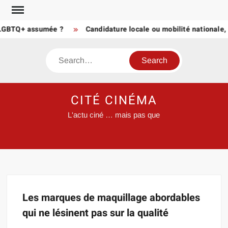
Skip
to
% LGBTQ+ assumée ?
Candidature locale ou mobilité nationale, 
content
Search
CITÉ CINÉMA
L'actu ciné … mais pas que
Les marques de maquillage abordables
qui ne lésinent pas sur la qualité